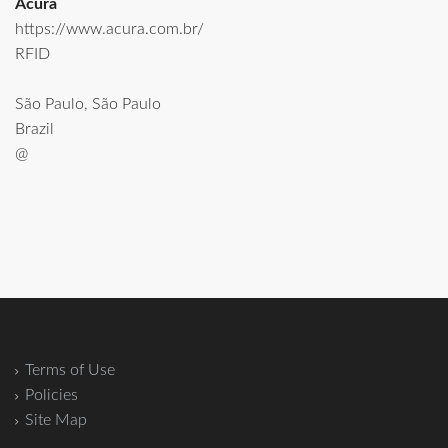
Acura
https://www.acura.com.br/
RFID
São Paulo, São Paulo
Brazil
@
Terms of Use
Policies
Site Map